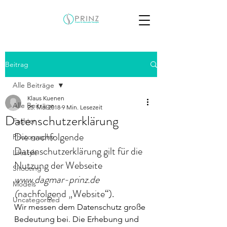
Beitrag
Alle Beiträge
Klaus Kuenen
Alle Beiträge
25. Mai 2018
9 Min. Lesezeit
Datenschutzerklärung
Fashion
Die nachfolgende 
Photography
Datenschutzerklärung gilt für die 
Lifestyle
Nutzung der Webseite 
Shooting
www.dagmar-prinz.de 
Models
(
nachfolgend „Website“).
Uncategorized
Wir messen dem Datenschutz große 
Bedeutung bei. Die Erhebung und 