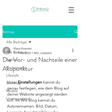
Beitrag
Alle Beiträge
Klaus Kuenen
Alle Beiträge
11. Feb. 2022
1 Min. Lesezeit
Die Vor- und Nachteile einer
Fashion
Akupunktur
Photography
Lifestyle
Unter 
Einstellungen
 kannst du 
Shooting
genau festlegen, wie dein Blog auf 
Models
deiner Website angezeigt werden 
Uncategorized
soll. Im Wix Blog kannst du 
Autorennamen, Bild, Datum, 